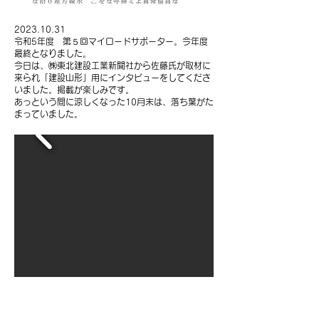
​2023.10.31
令和5年度 第５回マイロードサポーター。今年度
最終となりました。
今日は、㈱東北建設工業新聞社から佐藤氏が取材に
来られ「建設山形」用に
インタビューをしてくださ
いました。掲載が楽しみです。
あっという間に涼しくなった10月末は、落ち葉がた
まっていました。
​2023.09.29
​2023.08.29
​2023.07.24
​2023.06.19
令和5年度 第４回マイロードサポーター。
令和5年度 第３回マイロードサポーター。残暑厳
令和5年度 第２回マイロードサポーター。前週の
令和5年度 今年もマイロードサポーター事業に取
10月になろうというのにこの残暑はいつまで続くの
しい中の作業です。酷暑が続いたせいでしょうか、
予定でしたが、雨のため延期し、今日となりまし
り組み、地域の道路を美しく保全することに協力し
でしょう。お疲れさまでした。
アスファルトの隙間から生えたコスモスがところど
た。歩道から車道に雨水が抜ける縁石の穴に溜まっ
ます。弊社からほど近い県道の450ｍ区間を、草取
ころ枯れていました。担当しているこの道はとても
た土砂を掻き出しきれいにしました。みんな汗だく
り、清掃しました。住宅街の新しい道路ですので、
きれいです。
になりました。通行人の方が「ごくろうさま」と声
空き缶等の投げ捨ては見当たらず安堵しています。
をかけて下さり、ありがたいです。
道路内、アスファルトと縁石の隙間から、コスモス
が点々と生えて増えているようです。植物の生命力
すごいです。